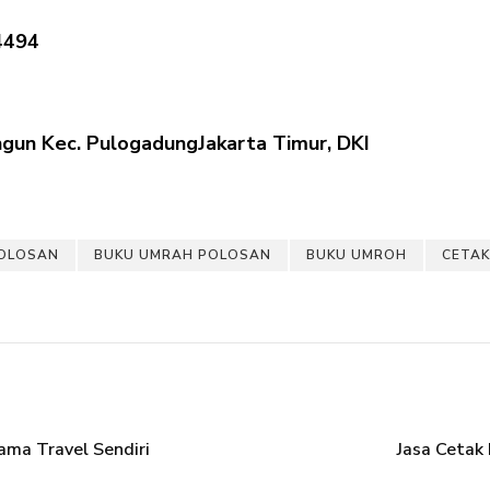
4494
gun Kec. PulogadungJakarta Timur, DKI
OLOSAN
BUKU UMRAH POLOSAN
BUKU UMROH
CETAK
ma Travel Sendiri
Jasa Cetak