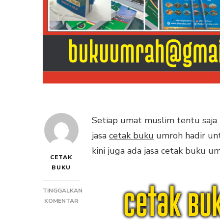
Setiap umat muslim tentu saja m
jasa
cetak buku
umroh hadir un
kini juga ada jasa cetak buku u
CETAK
BUKU
TINGGALKAN
PADA
KOMENTAR
JASA