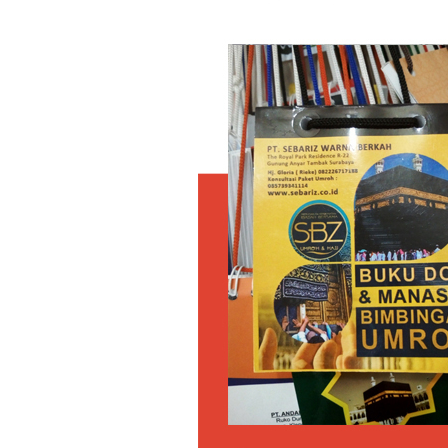
CETAK
BUKU
UMROH
POLOSAN
TANPA
NAMA
TRAVEL