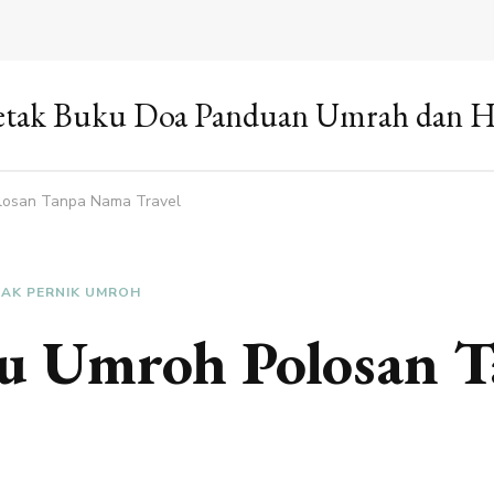
tak Buku Doa Panduan Umrah dan H
losan Tanpa Nama Travel
AK PERNIK UMROH
ku Umroh Polosan 