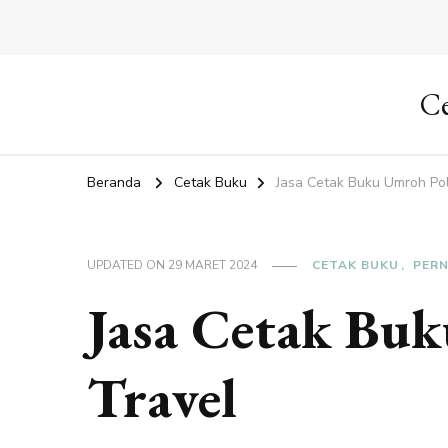
Ce
Beranda
Cetak Buku
Jasa Cetak Buku Umroh Po
UPDATED ON
29 MARET 2024
CETAK BUKU
PERN
Jasa Cetak Bu
Travel