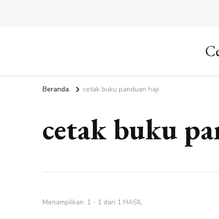
Ce
Beranda
cetak buku panduan haji
cetak buku pa
Menampilkan: 1 - 1 dari 1 HASIL