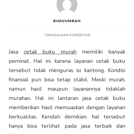
BUKUUMRAH
PADA
TINGGALKAN KOMENTAR
CETAK
BUKU
Jasa
cetak buku murah
memiliki banyak
MURAH
peminat. Hal ini karena layanan cetak buku
KUALITAS
TERBAIK,
tersebut tidak menguras isi kantong. Kondisi
PROSES
finansial pun bisa tetap stabil. Meski murah,
CEPAT
DAN
namun hasil maupun layanannya tidaklah
MEMUASKAN
murahan. Hal ini lantaran jasa cetak buku
memberikan hasil memuaskan dengan layanan
berkualitas. Kendati demikian, hal tersebut
hanya bisa terlihat pada jasa terbaik dan